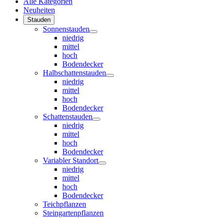
Alle Kategorien
Neuheiten
Stauden
Sonnenstauden
niedrig
mittel
hoch
Bodendecker
Halbschattenstauden
niedrig
mittel
hoch
Bodendecker
Schattenstauden
niedrig
mittel
hoch
Bodendecker
Variabler Standort
niedrig
mittel
hoch
Bodendecker
Teichpflanzen
Steingartenpflanzen