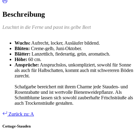
Beschreibung
Leuchtet in die Ferne und passt ins gelbe Beet
Wuchs:
Aufrecht, locker, Ausläufer bildend.
Blüten:
Creme-gelb, Juni-Oktober.
Blätter:
Lanzettlich, fiederartig, grün, aromatisch.
Höhe:
60 cm.
Ansprüche:
Anspruchslos, unkompliziert, sowohl für Sonne
als auch für Halbschatten, kommt auch mit schwereren Böden
zurecht.
Schafgarbe bereichert mit ihrem Charme jede Stauden- und
Rosenrabatte und ist wertvolle Bienenweidepflanze. Als
Schnittblume lassen sich sowohl zauberhafte Frischsträuße als
auch Trockensträuße gestalten.
Zurück zu: A
Cottage-Stauden