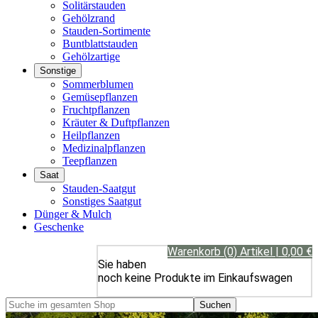
Solitärstauden
Gehölzrand
Stauden-Sortimente
Buntblattstauden
Gehölzartige
Sonstige
Sommerblumen
Gemüsepflanzen
Fruchtpflanzen
Kräuter & Duftpflanzen
Heilpflanzen
Medizinalpflanzen
Teepflanzen
Saat
Stauden-Saatgut
Sonstiges Saatgut
Dünger & Mulch
Geschenke
Warenkorb (0) Artikel | 0,00 €
Sie haben
noch keine Produkte im Einkaufswagen