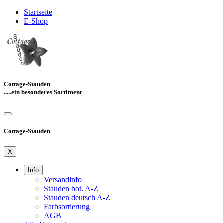
Startseite
E-Shop
Cottage-Stauden
.....ein besonderes Sortiment
Cottage-Stauden
X
Info
Versandinfo
Stauden bot. A-Z
Stauden deutsch A-Z
Farbsortierung
AGB