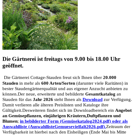
Die Gärtnerei ist freitags von 9.00 bis 18.00 Uhr
geöffnet.
Die Gärtnerei Cottage-Stauden freut sich Ihnen über
20.000
Stauden
in mehr als
600 Arten/Sorten
(darunter viele Raritäten) in
bester Staudengärtnerqualität und aus eigener Anzucht anbieten zu
können.
Der neue, erweiterte und bebilderte
Gesamtkatalog
an
Stauden für das
Jahr 2026
steht Ihnen als
Download
zur Verfügung.
Damit verlieren alle älteren Preislisten und Kataloge ihre
Gültigkeit.
Desweiteren findet sich im Downloadbereich ein
Angebot
an Gemüsepflanzen, einjährigen Kräutern,Duftpflanzen und
Blumen
;
in bebilderter Form (Gemüsekatalog2024.pdf) oder als
Auswahlliste (AuswahllisteGemuesevielfalt2026.pdf).
Zeitraum der
Verfügbarkeit ist hierbei nach den Eisheiligen (Ende Mai bis Mitte