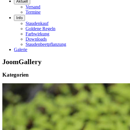
Aktuell
Versand
Termine
Info
Staudenkauf
Goldene Regeln
Farbwirkung
Downloads
Staudenbeetpflanzung
Galerie
JoomGallery
Kategorien