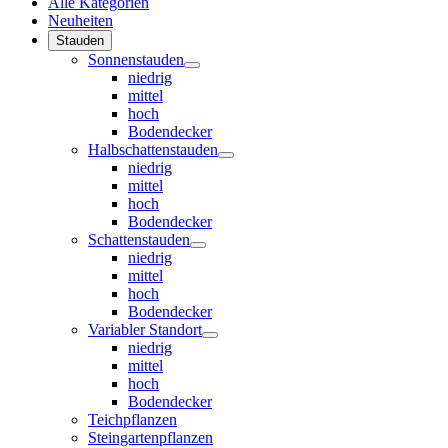
Alle Kategorien
Neuheiten
Stauden
Sonnenstauden
niedrig
mittel
hoch
Bodendecker
Halbschattenstauden
niedrig
mittel
hoch
Bodendecker
Schattenstauden
niedrig
mittel
hoch
Bodendecker
Variabler Standort
niedrig
mittel
hoch
Bodendecker
Teichpflanzen
Steingartenpflanzen