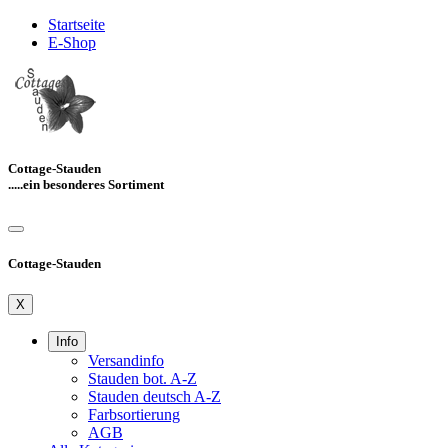
Startseite
E-Shop
Cottage-Stauden
.....ein besonderes Sortiment
Cottage-Stauden
X
Info
Versandinfo
Stauden bot. A-Z
Stauden deutsch A-Z
Farbsortierung
AGB