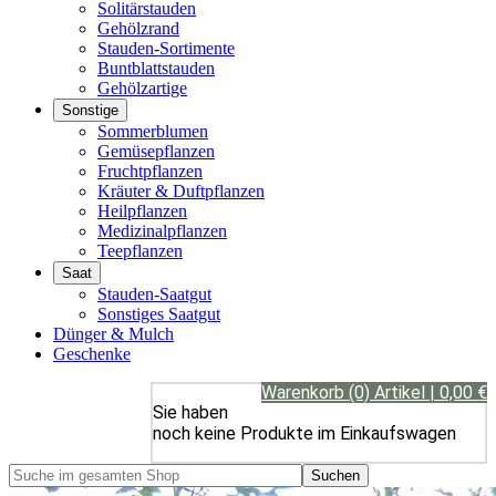
Solitärstauden
Gehölzrand
Stauden-Sortimente
Buntblattstauden
Gehölzartige
Sonstige
Sommerblumen
Gemüsepflanzen
Fruchtpflanzen
Kräuter & Duftpflanzen
Heilpflanzen
Medizinalpflanzen
Teepflanzen
Saat
Stauden-Saatgut
Sonstiges Saatgut
Dünger & Mulch
Geschenke
Warenkorb (0) Artikel | 0,00 €
Sie haben
noch keine Produkte im Einkaufswagen