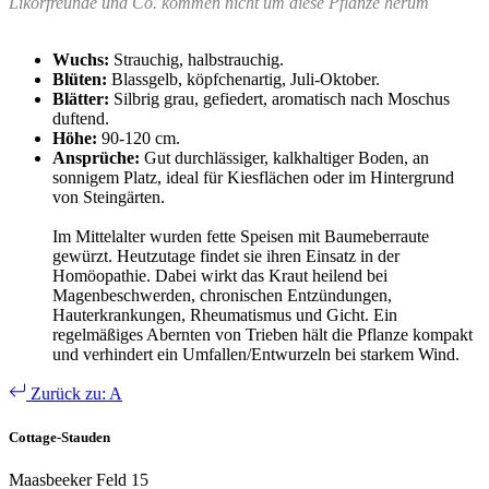
Likörfreunde und Co. kommen nicht um diese Pflanze herum
Wuchs:
Strauchig, halbstrauchig.
Blüten:
Blassgelb, köpfchenartig, Juli-Oktober.
Blätter:
Silbrig grau, gefiedert, aromatisch nach Moschus
duftend.
Höhe:
90-120 cm.
Ansprüche:
Gut durchlässiger, kalkhaltiger Boden, an
sonnigem Platz, ideal für Kiesflächen oder im Hintergrund
von Steingärten.
Im Mittelalter wurden fette Speisen mit Baumeberraute
gewürzt. Heutzutage findet sie ihren Einsatz in der
Homöopathie. Dabei wirkt das Kraut heilend bei
Magenbeschwerden, chronischen Entzündungen,
Hauterkrankungen, Rheumatismus und Gicht. Ein
regelmäßiges Abernten von Trieben hält die Pflanze kompakt
und verhindert ein Umfallen/Entwurzeln bei starkem Wind.
Zurück zu: A
Cottage-Stauden
Maasbeeker Feld 15