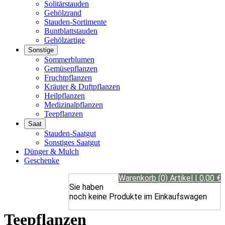
Solitärstauden
Gehölzrand
Stauden-Sortimente
Buntblattstauden
Gehölzartige
Sonstige
Sommerblumen
Gemüsepflanzen
Fruchtpflanzen
Kräuter & Duftpflanzen
Heilpflanzen
Medizinalpflanzen
Teepflanzen
Saat
Stauden-Saatgut
Sonstiges Saatgut
Dünger & Mulch
Geschenke
Warenkorb (0) Artikel | 0,00 €
Sie haben
noch keine Produkte im Einkaufswagen
Teepflanzen