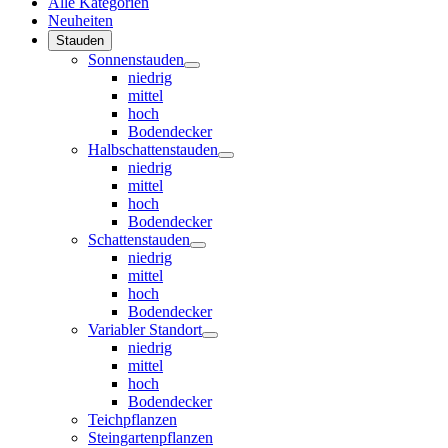
Alle Kategorien
Neuheiten
Stauden
Sonnenstauden
niedrig
mittel
hoch
Bodendecker
Halbschattenstauden
niedrig
mittel
hoch
Bodendecker
Schattenstauden
niedrig
mittel
hoch
Bodendecker
Variabler Standort
niedrig
mittel
hoch
Bodendecker
Teichpflanzen
Steingartenpflanzen