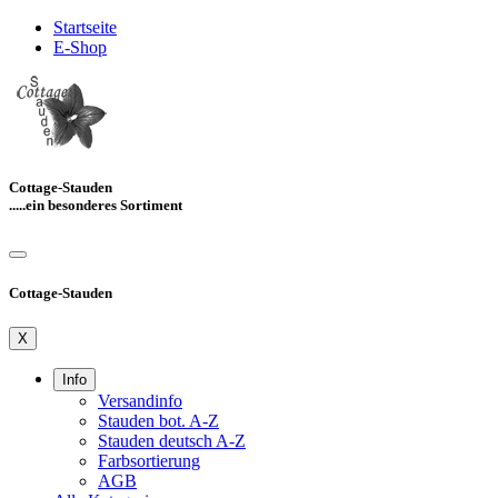
Startseite
E-Shop
Cottage-Stauden
.....ein besonderes Sortiment
Cottage-Stauden
X
Info
Versandinfo
Stauden bot. A-Z
Stauden deutsch A-Z
Farbsortierung
AGB