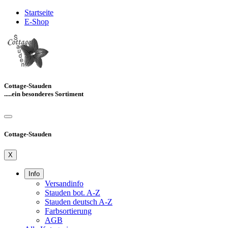
Startseite
E-Shop
Cottage-Stauden
.....ein besonderes Sortiment
Cottage-Stauden
X
Info
Versandinfo
Stauden bot. A-Z
Stauden deutsch A-Z
Farbsortierung
AGB