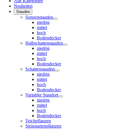
Alle Kategorien
Neuheiten
Stauden
Sonnenstauden
niedrig
mittel
hoch
Bodendecker
Halbschattenstauden
niedrig
mittel
hoch
Bodendecker
Schattenstauden
niedrig
mittel
hoch
Bodendecker
Variabler Standort
niedrig
mittel
hoch
Bodendecker
Teichpflanzen
Steingartenpflanzen