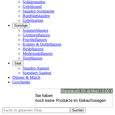
Solitärstauden
Gehölzrand
Stauden-Sortimente
Buntblattstauden
Gehölzartige
Sonstige
Sommerblumen
Gemüsepflanzen
Fruchtpflanzen
Kräuter & Duftpflanzen
Heilpflanzen
Medizinalpflanzen
Teepflanzen
Saat
Stauden-Saatgut
Sonstiges Saatgut
Dünger & Mulch
Geschenke
Warenkorb (0) Artikel | 0,00 €
Sie haben
noch keine Produkte im Einkaufswagen