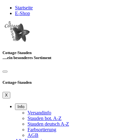
Startseite
E-Shop
Cottage-Stauden
.....ein besonderes Sortiment
Cottage-Stauden
X
Info
Versandinfo
Stauden bot. A-Z
Stauden deutsch A-Z
Farbsortierung
AGB