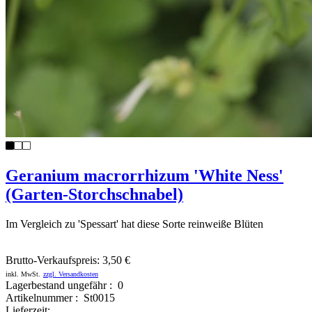
Geranium macrorrhizum 'White Ness'
(Garten-Storchschnabel)
Im Vergleich zu 'Spessart' hat diese Sorte reinweiße Blüten
Brutto-Verkaufspreis:
3,50 €
inkl. MwSt.
zzgl. Versandkosten
Lagerbestand ungefähr : 0
Artikelnummer : St0015
Lieferzeit: