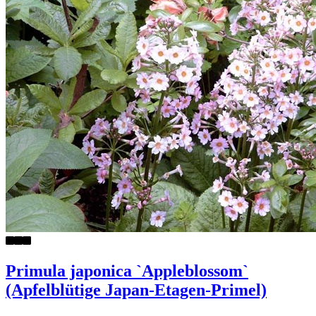
Primula japonica `Appleblossom`
(Apfelblütige Japan-Etagen-Primel)