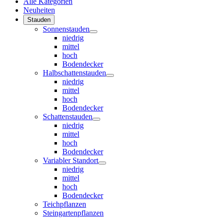
Alle Kategorien
Neuheiten
Stauden
Sonnenstauden
niedrig
mittel
hoch
Bodendecker
Halbschattenstauden
niedrig
mittel
hoch
Bodendecker
Schattenstauden
niedrig
mittel
hoch
Bodendecker
Variabler Standort
niedrig
mittel
hoch
Bodendecker
Teichpflanzen
Steingartenpflanzen