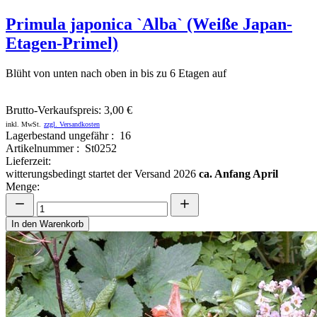
Primula japonica `Alba` (Weiße Japan-
Etagen-Primel)
Blüht von unten nach oben in bis zu 6 Etagen auf
Brutto-Verkaufspreis:
3,00 €
inkl. MwSt.
zzgl. Versandkosten
Lagerbestand ungefähr : 16
Artikelnummer : St0252
Lieferzeit:
witterungsbedingt startet der Versand 2026
ca. Anfang April
Menge:
In den Warenkorb