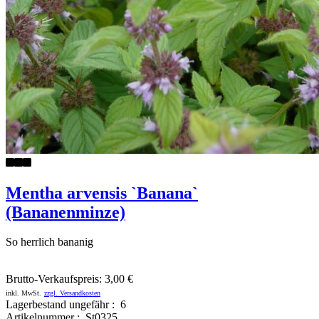
Mentha arvensis `Banana`
(Bananenminze)
So herrlich bananig
Brutto-Verkaufspreis:
3,00 €
inkl. MwSt.
zzgl. Versandkosten
Lagerbestand ungefähr : 6
Artikelnummer : St0325