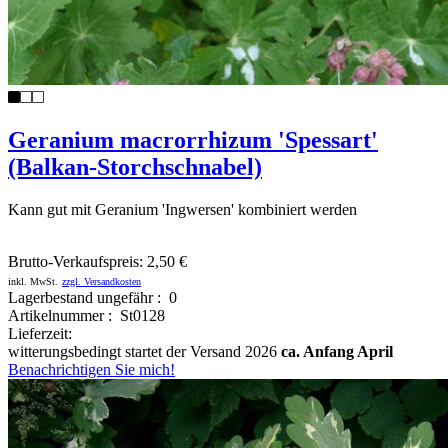
Geranium macrorrhizum 'Spessart'
(Balkan-Storchschnabel)
Kann gut mit Geranium 'Ingwersen' kombiniert werden
Brutto-Verkaufspreis:
2,50 €
inkl. MwSt.
zzgl. Versandkosten
Lagerbestand ungefähr : 0
Artikelnummer : St0128
Lieferzeit:
witterungsbedingt startet der Versand 2026
ca. Anfang April
Benachrichtigen Sie mich!