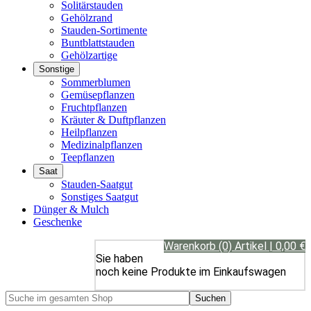
Solitärstauden
Gehölzrand
Stauden-Sortimente
Buntblattstauden
Gehölzartige
Sonstige
Sommerblumen
Gemüsepflanzen
Fruchtpflanzen
Kräuter & Duftpflanzen
Heilpflanzen
Medizinalpflanzen
Teepflanzen
Saat
Stauden-Saatgut
Sonstiges Saatgut
Dünger & Mulch
Geschenke
Warenkorb (0) Artikel | 0,00 €
Sie haben
noch keine Produkte im Einkaufswagen