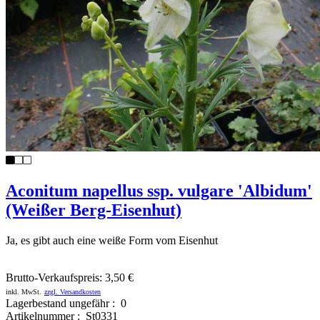
Aconitum napellus ssp. vulgare 'Albidum'
(Weißer Berg-Eisenhut)
Ja, es gibt auch eine weiße Form vom Eisenhut
Brutto-Verkaufspreis:
3,50 €
inkl. MwSt.
zzgl. Versandkosten
Lagerbestand ungefähr : 0
Artikelnummer : St0331