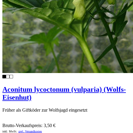
Aconitum lycoctonum (vulparia) (Wolfs-
Eisenhut)
Früher als Giftköder zur Wolfsjagd eingesetzt
Brutto-Verkaufspreis:
3,50 €
inkl. MwSt.
zzgl. Versandkosten