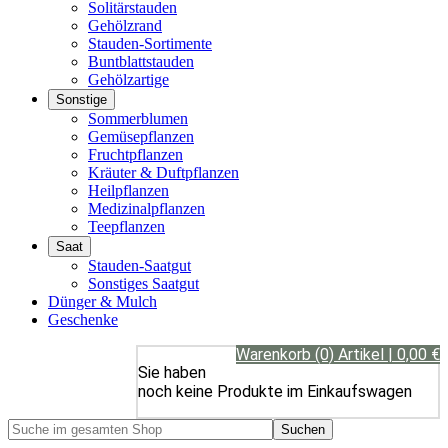
Solitärstauden
Gehölzrand
Stauden-Sortimente
Buntblattstauden
Gehölzartige
Sonstige
Sommerblumen
Gemüsepflanzen
Fruchtpflanzen
Kräuter & Duftpflanzen
Heilpflanzen
Medizinalpflanzen
Teepflanzen
Saat
Stauden-Saatgut
Sonstiges Saatgut
Dünger & Mulch
Geschenke
Warenkorb (0) Artikel | 0,00 €
Sie haben
noch keine Produkte im Einkaufswagen