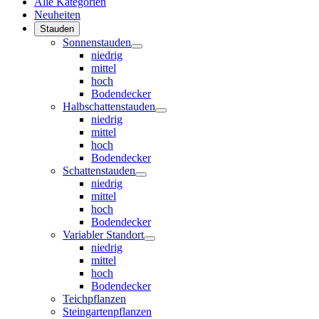
Alle Kategorien
Neuheiten
Stauden
Sonnenstauden
niedrig
mittel
hoch
Bodendecker
Halbschattenstauden
niedrig
mittel
hoch
Bodendecker
Schattenstauden
niedrig
mittel
hoch
Bodendecker
Variabler Standort
niedrig
mittel
hoch
Bodendecker
Teichpflanzen
Steingartenpflanzen