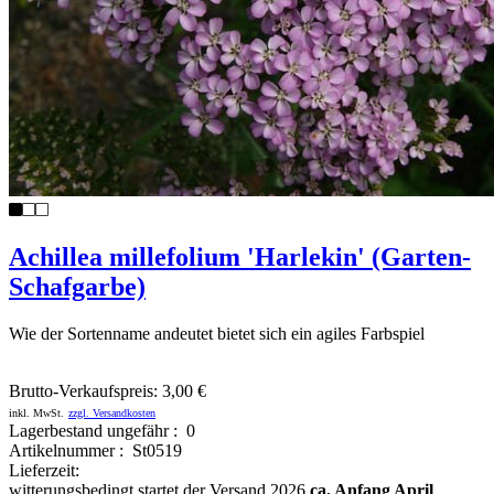
Achillea millefolium 'Harlekin' (Garten-
Schafgarbe)
Wie der Sortenname andeutet bietet sich ein agiles Farbspiel
Brutto-Verkaufspreis:
3,00 €
inkl. MwSt.
zzgl. Versandkosten
Lagerbestand ungefähr : 0
Artikelnummer : St0519
Lieferzeit:
witterungsbedingt startet der Versand 2026
ca. Anfang April