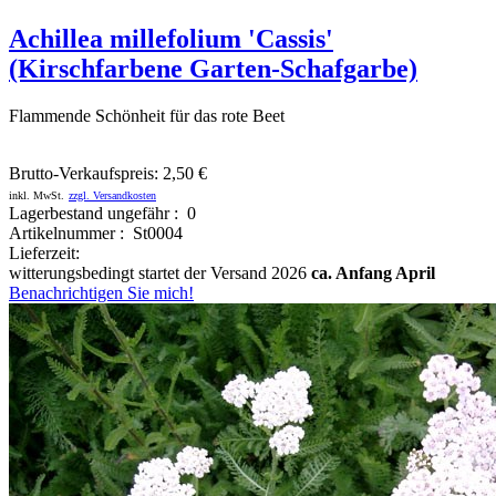
Achillea millefolium 'Cassis'
(Kirschfarbene Garten-Schafgarbe)
Flammende Schönheit für das rote Beet
Brutto-Verkaufspreis:
2,50 €
inkl. MwSt.
zzgl. Versandkosten
Lagerbestand ungefähr : 0
Artikelnummer : St0004
Lieferzeit:
witterungsbedingt startet der Versand 2026
ca. Anfang April
Benachrichtigen Sie mich!