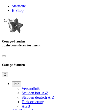
Startseite
E-Shop
Cottage-Stauden
.....ein besonderes Sortiment
Cottage-Stauden
X
Info
Versandinfo
Stauden bot. A-Z
Stauden deutsch A-Z
Farbsortierung
AGB