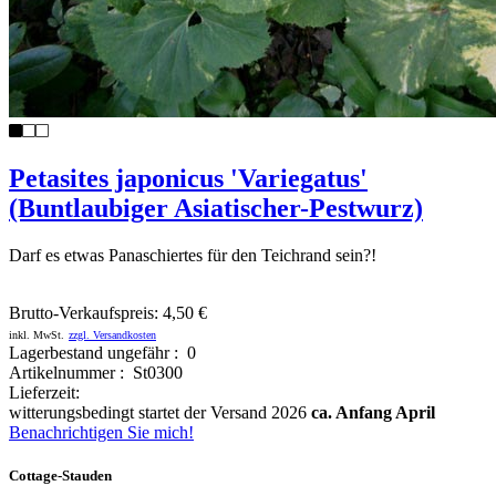
Petasites japonicus 'Variegatus'
(Buntlaubiger Asiatischer-Pestwurz)
Darf es etwas Panaschiertes für den Teichrand sein?!
Brutto-Verkaufspreis:
4,50 €
inkl. MwSt.
zzgl. Versandkosten
Lagerbestand ungefähr : 0
Artikelnummer : St0300
Lieferzeit:
witterungsbedingt startet der Versand 2026
ca. Anfang April
Benachrichtigen Sie mich!
Cottage-Stauden