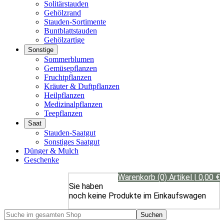
Solitärstauden
Gehölzrand
Stauden-Sortimente
Buntblattstauden
Gehölzartige
Sonstige
Sommerblumen
Gemüsepflanzen
Fruchtpflanzen
Kräuter & Duftpflanzen
Heilpflanzen
Medizinalpflanzen
Teepflanzen
Saat
Stauden-Saatgut
Sonstiges Saatgut
Dünger & Mulch
Geschenke
Warenkorb (0) Artikel | 0,00 €
Sie haben
noch keine Produkte im Einkaufswagen