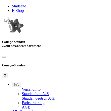
Startseite
E-Shop
Cottage-Stauden
.....ein besonderes Sortiment
Cottage-Stauden
X
Info
Versandinfo
Stauden bot. A-Z
Stauden deutsch A-Z
Farbsortierung
AGB