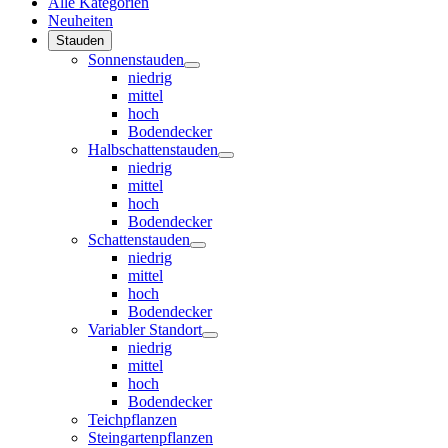
Alle Kategorien
Neuheiten
Stauden
Sonnenstauden
niedrig
mittel
hoch
Bodendecker
Halbschattenstauden
niedrig
mittel
hoch
Bodendecker
Schattenstauden
niedrig
mittel
hoch
Bodendecker
Variabler Standort
niedrig
mittel
hoch
Bodendecker
Teichpflanzen
Steingartenpflanzen