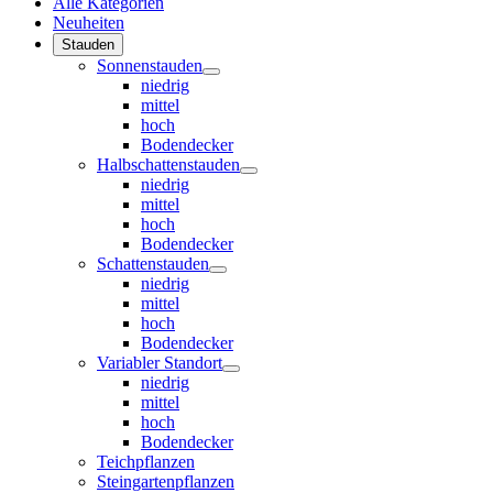
Alle Kategorien
Neuheiten
Stauden
Sonnenstauden
niedrig
mittel
hoch
Bodendecker
Halbschattenstauden
niedrig
mittel
hoch
Bodendecker
Schattenstauden
niedrig
mittel
hoch
Bodendecker
Variabler Standort
niedrig
mittel
hoch
Bodendecker
Teichpflanzen
Steingartenpflanzen