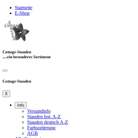
Startseite
E-Shop
Cottage-Stauden
.....ein besonderes Sortiment
Cottage-Stauden
X
Info
Versandinfo
Stauden bot. A-Z
Stauden deutsch A-Z
Farbsortierung
AGB