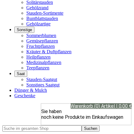
Solitärstauden
Gehölzrand
Stauden-Sortimente
Buntblattstauden
Gehölzartige
Sonstige
Sommerblumen
Gemüsepflanzen
Fruchtpflanzen
Kräuter & Duftpflanzen
Heilpflanzen
Medizinalpflanzen
Teepflanzen
Saat
Stauden-Saatgut
Sonstiges Saatgut
Dünger & Mulch
Geschenke
Warenkorb (0) Artikel | 0,00 €
Sie haben
noch keine Produkte im Einkaufswagen