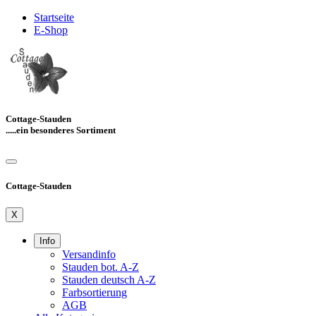
Startseite
E-Shop
Cottage-Stauden
.....ein besonderes Sortiment
Cottage-Stauden
X
Info
Versandinfo
Stauden bot. A-Z
Stauden deutsch A-Z
Farbsortierung
AGB