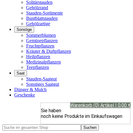
Solitärstauden
Gehölzrand
Stauden-Sortimente
Buntblattstauden
Gehölzartige
Sonstige
Sommerblumen
Gemüsepflanzen
Fruchtpflanzen
Kräuter & Duftpflanzen
Heilpflanzen
Medizinalpflanzen
Teepflanzen
Saat
Stauden-Saatgut
Sonstiges Saatgut
Dünger & Mulch
Geschenke
Warenkorb (0) Artikel | 0,00 €
Sie haben
noch keine Produkte im Einkaufswagen