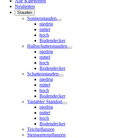
Alle Kategorien
Neuheiten
Stauden
Sonnenstauden
niedrig
mittel
hoch
Bodendecker
Halbschattenstauden
niedrig
mittel
hoch
Bodendecker
Schattenstauden
niedrig
mittel
hoch
Bodendecker
Variabler Standort
niedrig
mittel
hoch
Bodendecker
Teichpflanzen
Steingartenpflanzen