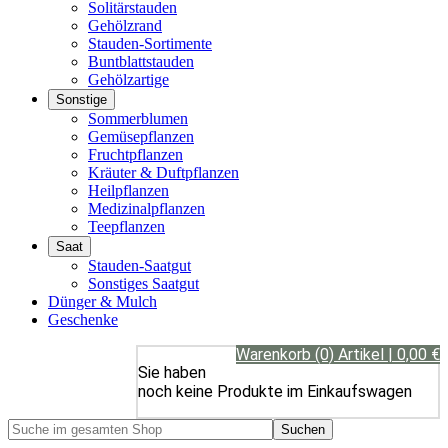
Solitärstauden
Gehölzrand
Stauden-Sortimente
Buntblattstauden
Gehölzartige
Sonstige
Sommerblumen
Gemüsepflanzen
Fruchtpflanzen
Kräuter & Duftpflanzen
Heilpflanzen
Medizinalpflanzen
Teepflanzen
Saat
Stauden-Saatgut
Sonstiges Saatgut
Dünger & Mulch
Geschenke
Warenkorb (0) Artikel | 0,00 €
Sie haben
noch keine Produkte im Einkaufswagen