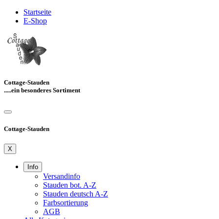
Startseite
E-Shop
Cottage-Stauden
.....ein besonderes Sortiment
Cottage-Stauden
X
Info
Versandinfo
Stauden bot. A-Z
Stauden deutsch A-Z
Farbsortierung
AGB