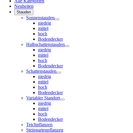
Alle Kategorien
Neuheiten
Stauden
Sonnenstauden
niedrig
mittel
hoch
Bodendecker
Halbschattenstauden
niedrig
mittel
hoch
Bodendecker
Schattenstauden
niedrig
mittel
hoch
Bodendecker
Variabler Standort
niedrig
mittel
hoch
Bodendecker
Teichpflanzen
Steingartenpflanzen