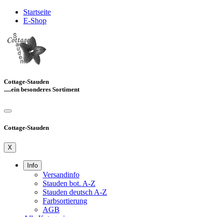
Startseite
E-Shop
Cottage-Stauden
.....ein besonderes Sortiment
Cottage-Stauden
X
Info
Versandinfo
Stauden bot. A-Z
Stauden deutsch A-Z
Farbsortierung
AGB