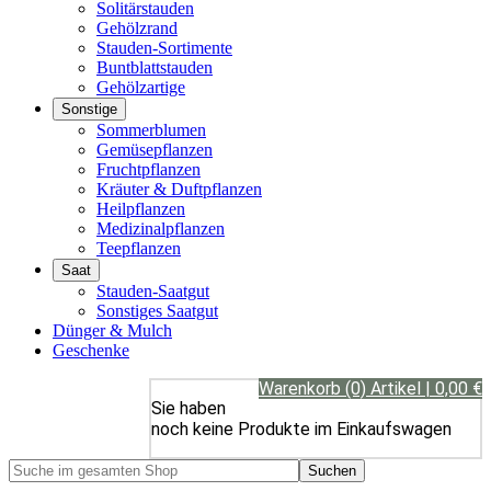
Solitärstauden
Gehölzrand
Stauden-Sortimente
Buntblattstauden
Gehölzartige
Sonstige
Sommerblumen
Gemüsepflanzen
Fruchtpflanzen
Kräuter & Duftpflanzen
Heilpflanzen
Medizinalpflanzen
Teepflanzen
Saat
Stauden-Saatgut
Sonstiges Saatgut
Dünger & Mulch
Geschenke
Warenkorb (0) Artikel | 0,00 €
Sie haben
noch keine Produkte im Einkaufswagen