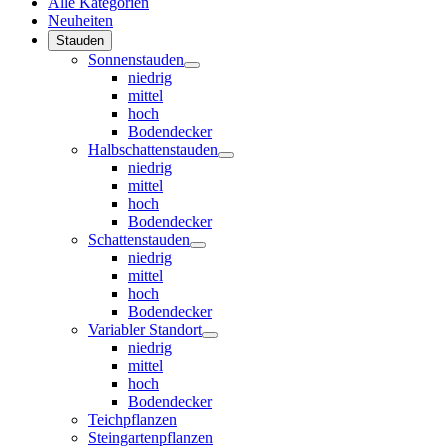
Alle Kategorien
Neuheiten
Stauden
Sonnenstauden
niedrig
mittel
hoch
Bodendecker
Halbschattenstauden
niedrig
mittel
hoch
Bodendecker
Schattenstauden
niedrig
mittel
hoch
Bodendecker
Variabler Standort
niedrig
mittel
hoch
Bodendecker
Teichpflanzen
Steingartenpflanzen