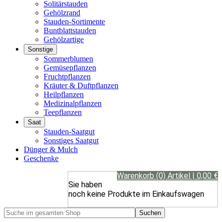
Solitärstauden
Gehölzrand
Stauden-Sortimente
Buntblattstauden
Gehölzartige
Sonstige
Sommerblumen
Gemüsepflanzen
Fruchtpflanzen
Kräuter & Duftpflanzen
Heilpflanzen
Medizinalpflanzen
Teepflanzen
Saat
Stauden-Saatgut
Sonstiges Saatgut
Dünger & Mulch
Geschenke
Warenkorb (0) Artikel | 0,00 €
Sie haben
noch keine Produkte im Einkaufswagen