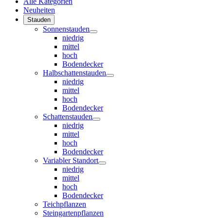
Alle Kategorien
Neuheiten
Stauden
Sonnenstauden
niedrig
mittel
hoch
Bodendecker
Halbschattenstauden
niedrig
mittel
hoch
Bodendecker
Schattenstauden
niedrig
mittel
hoch
Bodendecker
Variabler Standort
niedrig
mittel
hoch
Bodendecker
Teichpflanzen
Steingartenpflanzen