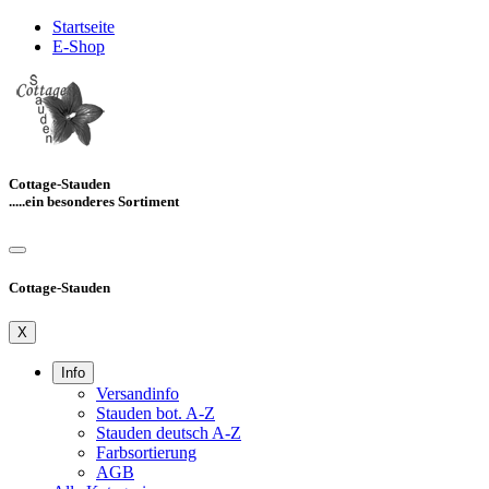
Startseite
E-Shop
Cottage-Stauden
.....ein besonderes Sortiment
Cottage-Stauden
X
Info
Versandinfo
Stauden bot. A-Z
Stauden deutsch A-Z
Farbsortierung
AGB