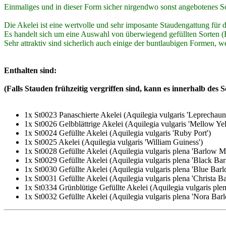
Einmaliges und in dieser Form sicher nirgendwo sonst angebotenes S
Die Akelei ist eine wertvolle und sehr imposante Staudengattung für 
Es handelt sich um eine Auswahl von überwiegend gefüllten Sorten (
Sehr attraktiv sind sicherlich auch einige der buntlaubigen Formen, w
Enthalten sind:
(Falls Stauden frühzeitig vergriffen sind, kann es innerhalb des
1x St0023 Panaschierte Akelei (Aquilegia vulgaris 'Leprechaun
1x St0026 Gelbblättrige Akelei (Aquilegia vulgaris 'Mellow Ye
1x St0024 Gefüllte Akelei (Aquilegia vulgaris 'Ruby Port')
1x St0025 Akelei (Aquilegia vulgaris 'William Guiness')
1x St0028 Gefüllte Akelei (Aquilegia vulgaris plena 'Barlow M
1x St0029 Gefüllte Akelei (Aquilegia vulgaris plena 'Black Bar
1x St0030 Gefüllte Akelei (Aquilegia vulgaris plena 'Blue Barl
1x St0031 Gefüllte Akelei (Aquilegia vulgaris plena 'Christa B
1x St0334 Grünblütige Gefüllte Akelei (Aquilegia vulgaris ple
1x St0032 Gefüllte Akelei (Aquilegia vulgaris plena 'Nora Bar