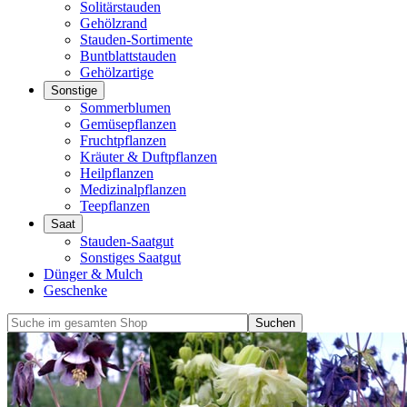
Solitärstauden
Gehölzrand
Stauden-Sortimente
Buntblattstauden
Gehölzartige
Sonstige
Sommerblumen
Gemüsepflanzen
Fruchtpflanzen
Kräuter & Duftpflanzen
Heilpflanzen
Medizinalpflanzen
Teepflanzen
Saat
Stauden-Saatgut
Sonstiges Saatgut
Dünger & Mulch
Geschenke