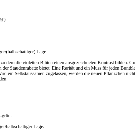
d')
er/(halbschattiger) Lage.
u dem die violetten Blüten einen ausgezeichneten Kontrast bilden. Gut
in der Staudenrabatte bietet. Eine Rarität und ein Muss für jeden Bunt
 Wird ein Selbstaussamen zugelassen, werden die neuen Pflänzchen nicht
den.
b-grün.
er/halbschattiger Lage.