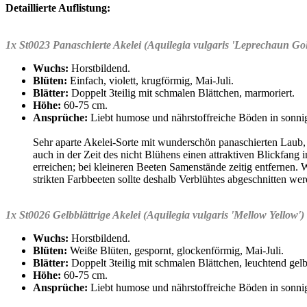
Detaillierte Auflistung:
1x St0023 Panaschierte Akelei (Aquilegia vulgaris 'Leprechaun Gol
Wuchs:
Horstbildend.
Blüten:
Einfach, violett, krugförmig, Mai-Juli.
Blätter:
Doppelt 3teilig mit schmalen Blättchen, marmoriert.
Höhe:
60-75 cm.
Ansprüche:
Liebt humose und nährstoffreiche Böden in sonnig
Sehr aparte Akelei-Sorte mit wunderschön panaschierten Laub, z
auch in der Zeit des nicht Blühens einen attraktiven Blickfang 
erreichen; bei kleineren Beeten Samenstände zeitig entfernen.
strikten Farbbeeten sollte deshalb Verblühtes abgeschnitten wer
1x St0026 Gelbblättrige Akelei (Aquilegia vulgaris 'Mellow Yellow')
Wuchs:
Horstbildend.
Blüten:
Weiße Blüten, gespornt, glockenförmig, Mai-Juli.
Blätter:
Doppelt 3teilig mit schmalen Blättchen, leuchtend gel
Höhe:
60-75 cm.
Ansprüche:
Liebt humose und nährstoffreiche Böden in sonnig