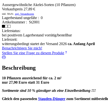
Aussergewöhnliche Akelei-Sorten (10 Pflanzen)
Verkaufspreis
27,89 €
inkl. MwSt.
zzgl. Versandkosten
Lagerbestand ungefähr : 0
Artikelnummer : St2001
Lieferstatus:
bei positivem Lagerbestand vorrätig/bestellbar
Lieferzeit:
witterungsbedingt startet der Versand 2026
ca. Anfang April
Benachrichtigen Sie mich!
Stellen Sie eine Frage zu diesem Produkt
Beschreibung
10 Pflanzen ausreichend für ca. 2 m²
nur 27,90 Euro statt 31 Euro
Sortimente sind 10 % günstiger als eine Einzelbestellung !!!
Gleich den passenden
Stauden-Dünger
zum Sortiment mitbestelle