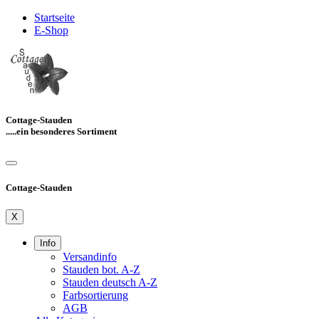
Startseite
E-Shop
Cottage-Stauden
.....ein besonderes Sortiment
Cottage-Stauden
X
Info
Versandinfo
Stauden bot. A-Z
Stauden deutsch A-Z
Farbsortierung
AGB