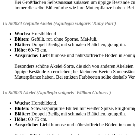
Bei Großflächen Selbstaussaat zulassen um üppige Bestände zu 
immer die selbe Blütenfarbe wie ihre Mutterpflanze haben. Bei 
1x St0024 Gefüllte Akelei (Aquilegia vulgaris 'Ruby Port')
Wuchs:
Horstbildend.
Blüten:
Gefüllt, rot, ohne Sporne, Mai-Juli.
Blätter:
Doppelt 3teilig mit schmalen Blättchen, graugrün.
Höhe:
60-75 cm.
Ansprüche:
Liebt humose und nährstoffreiche Böden in sonnig
Besonders schöne Akelei-Sorte, die sich von anderen Akeleien 
üppige Bestände zu erreichen; bei kleineren Beeten Samenständ
Mutterpflanze haben. Bei strikten Farbbeeten sollte deshalb Ve
1x St0025 Akelei (Aquilegia vulgaris 'William Guiness')
Wuchs:
Horstbildend.
Blüten:
Schwarzpurpurne Blüten mit weißer Spitze, krugförmig,
Blätter:
Doppelt 3teilig mit schmalen Blättchen, graugrün.
Höhe:
60-75 cm.
Ansprüche:
Liebt humose und nährstoffreiche Böden in sonnig