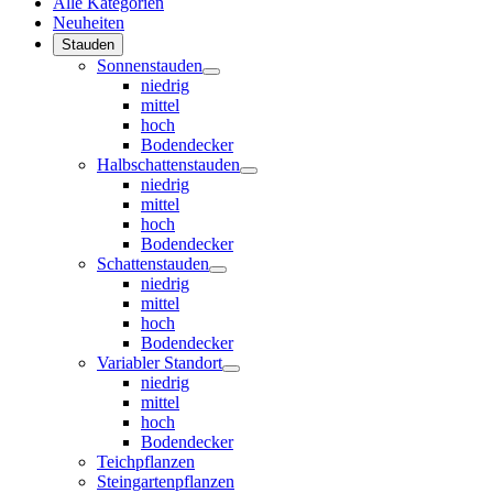
Alle Kategorien
Neuheiten
Stauden
Sonnenstauden
niedrig
mittel
hoch
Bodendecker
Halbschattenstauden
niedrig
mittel
hoch
Bodendecker
Schattenstauden
niedrig
mittel
hoch
Bodendecker
Variabler Standort
niedrig
mittel
hoch
Bodendecker
Teichpflanzen
Steingartenpflanzen