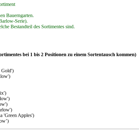
ortiment
den Bauerngarten.
Barlow-Serie).
elche Bestandteil des Sortimentes sind.
 Sortimentes bei 1 bis 2 Positionen zu einem Sortentausch kommen)
 Gold')
llow')
ix')
low')
ow')
arlow')
na 'Green Apples')
low’)