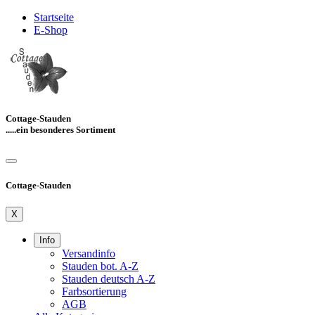
Startseite
E-Shop
Cottage-Stauden
.....ein besonderes Sortiment
Cottage-Stauden
X
Info
Versandinfo
Stauden bot. A-Z
Stauden deutsch A-Z
Farbsortierung
AGB