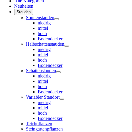
Alle Kategorien
Neuheiten
Stauden
Sonnenstauden
niedrig
mittel
hoch
Bodendecker
Halbschattenstauden
niedrig
mittel
hoch
Bodendecker
Schattenstauden
niedrig
mittel
hoch
Bodendecker
Variabler Standort
niedrig
mittel
hoch
Bodendecker
Teichpflanzen
Steingartenpflanzen