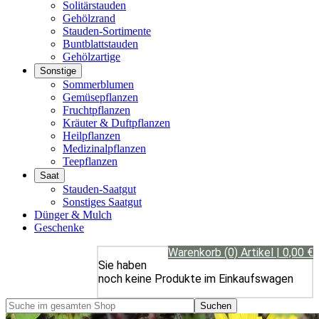
Solitärstauden
Gehölzrand
Stauden-Sortimente
Buntblattstauden
Gehölzartige
Sonstige
Sommerblumen
Gemüsepflanzen
Fruchtpflanzen
Kräuter & Duftpflanzen
Heilpflanzen
Medizinalpflanzen
Teepflanzen
Saat
Stauden-Saatgut
Sonstiges Saatgut
Dünger & Mulch
Geschenke
Warenkorb (0) Artikel | 0,00 €
Sie haben
noch keine Produkte im Einkaufswagen