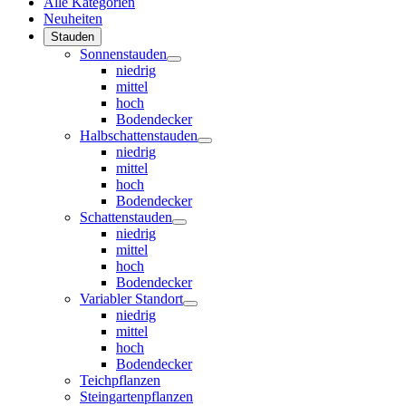
Alle Kategorien
Neuheiten
Stauden
Sonnenstauden
niedrig
mittel
hoch
Bodendecker
Halbschattenstauden
niedrig
mittel
hoch
Bodendecker
Schattenstauden
niedrig
mittel
hoch
Bodendecker
Variabler Standort
niedrig
mittel
hoch
Bodendecker
Teichpflanzen
Steingartenpflanzen