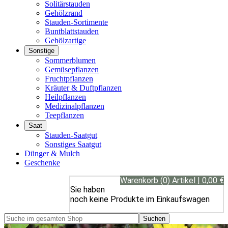
Solitärstauden
Gehölzrand
Stauden-Sortimente
Buntblattstauden
Gehölzartige
Sonstige
Sommerblumen
Gemüsepflanzen
Fruchtpflanzen
Kräuter & Duftpflanzen
Heilpflanzen
Medizinalpflanzen
Teepflanzen
Saat
Stauden-Saatgut
Sonstiges Saatgut
Dünger & Mulch
Geschenke
Warenkorb (0) Artikel | 0,00 €
Sie haben
noch keine Produkte im Einkaufswagen