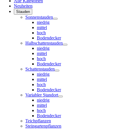
Alle Kategorien
Neuheiten
Stauden
Sonnenstauden
niedrig
mittel
hoch
Bodendecker
Halbschattenstauden
niedrig
mittel
hoch
Bodendecker
Schattenstauden
niedrig
mittel
hoch
Bodendecker
Variabler Standort
niedrig
mittel
hoch
Bodendecker
Teichpflanzen
Steingartenpflanzen