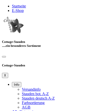
Startseite
E-Shop
Cottage-Stauden
.....ein besonderes Sortiment
Cottage-Stauden
X
Info
Versandinfo
Stauden bot. A-Z
Stauden deutsch A-Z
Farbsortierung
AGB